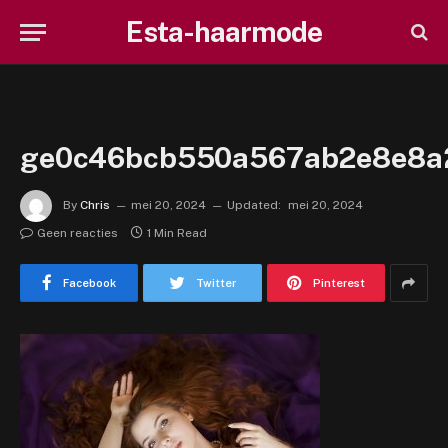
Esta-haarmode
ge0c46bcb550a567ab2e8e8a
By
Chris
mei 20, 2024
Updated:
mei 20, 2024
Geen reacties
1 Min Read
Facebook
Twitter
Pinterest