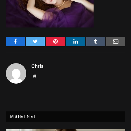
Facebook
Twitter
Pinterest
LinkedIn
Tumblr
Email
Chris
Website
MIS HET NIET